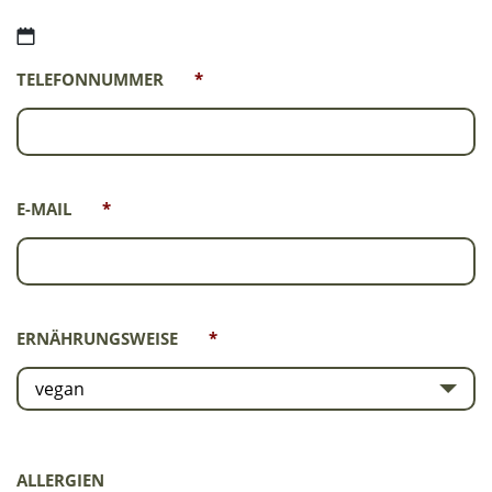
TT
TELEFONNUMMER
*
Punkt
MM
Punkt
JJJJ
E-MAIL
*
ERNÄHRUNGSWEISE
*
vegan
ALLERGIEN