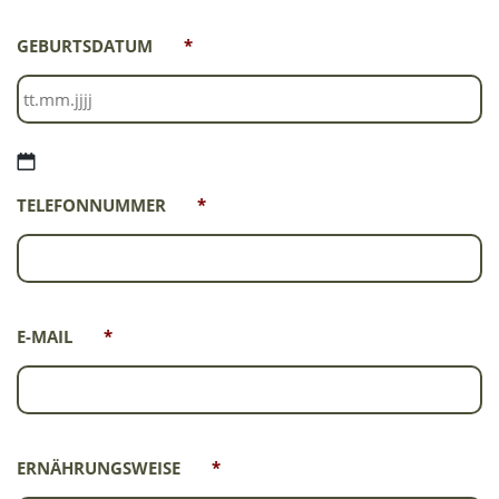
GEBURTSDATUM
*
TT
TELEFONNUMMER
*
Punkt
MM
Punkt
JJJJ
E-MAIL
*
ERNÄHRUNGSWEISE
*