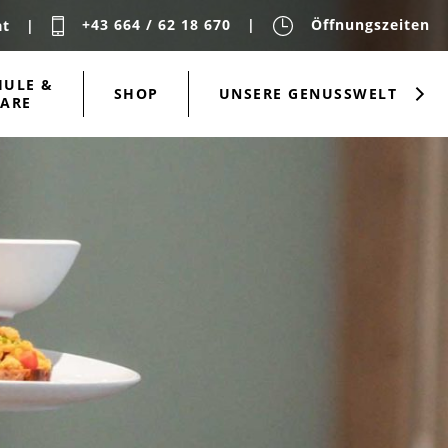
+43 664 / 62 18 670
Öffnungszeiten
at
HULE &
SHOP
UNSERE GENUSSWELT
ARE